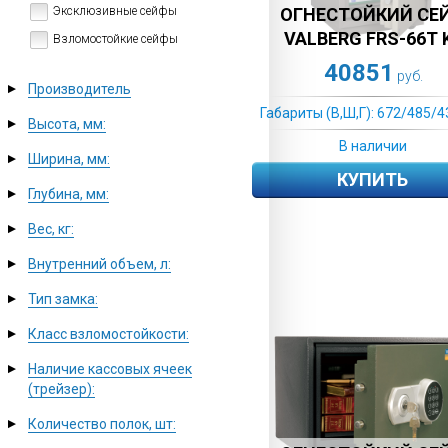
Эксклюзивные сейфы
ОГНЕСТОЙКИЙ СЕ
VALBERG FRS-66T 
Взломостойкие сейфы
40851
руб.
Производитель
▼
Габариты (В,Ш,Г): 672/485/4
Высота, мм:
▼
В наличии
Ширина, мм:
▼
КУПИТЬ
Глубина, мм:
▼
Вес, кг:
▼
Внутренний объем, л:
▼
Тип замка:
▼
Класс взломостойкости:
▼
Наличие кассовых ячеек
▼
(трейзер):
Количество полок, шт:
▼