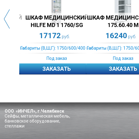
Ф МЕДИЦИНСКИЙ M2
ШКАФ МЕДИЦИНСКИЙ M2
ШКАФ
175.80.40 М
175.80.40 C
HIL
16950
16950
руб.
руб.
ты (В,Ш,Г): 1750/600/400 мм.
Габариты (В,Ш,Г): 1750/600/400 мм.
Габариты 
Под заказ
Под заказ
ЗАКАЗАТЬ
ЗАКАЗАТЬ
ООО «ИНЧЕЛ», г.Челябинск
Сейфы, металлическая мебель,
банковское оборудование,
стеллажи