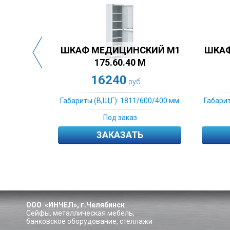
M1
ШКАФ МЕДИЦИНСКИЙ M1
ШКАФ МЕД
175.60.40 С
175
16240
16
руб.
 мм.
Габариты (В,Ш,Г): 1811/600/400 мм.
Габариты (В,Ш,
Под заказ
По
ЗАКАЗАТЬ
ЗА
ООО «ИНЧЕЛ», г.Челябинск
Сейфы, металлическая мебель,
банковское оборудование, стеллажи