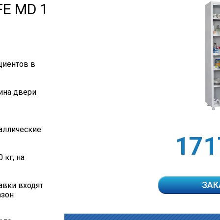
E MD 1
циентов в
щина двери
таллические
171
 кг, на
ЗАК
авки входят
азон