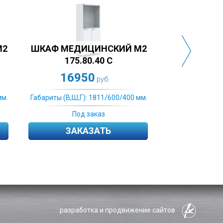
ШКАФ МЕДИЦИНСКИЙ
ШКАФ МЕДИЦИ
HILFE MD 1 1760/SG
HILFE MD 2 17
17172
18766
руб.
руб
Габариты (В,Ш,Г): 1811/600/400 мм.
Габариты (В,Ш,Г): 1811
Под заказ
Под заказ
ЗАКАЗАТЬ
ЗАКАЗАТ
разработка и продвижение сайтов