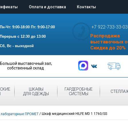
тификаты
Оплата и доставка
Контакты
+7 922-733-33-03
Пн-Чт: 9:00-18:00
Пт: 9:00-17:00
Распродажа
Перерыв с 12:30 до 13:00
выставочных о
Сб, Вс - выходной
Скидка до 20%
Большой выставочный зал,
собственный склад
СКИЕ
ШКАФЫ
ГАРДЕРОБНЫЕ
СТЕЛЛА
Ы
ДЛЯ ОДЕЖДЫ
СИСТЕМЫ
/
Шкаф медицинский HILFE MD 1 1760/SS
 лабораторные ПРОМЕТ