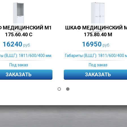
ИЦИНСКИЙ M2
ШКАФ МЕДИЦИНСКИЙ M2
.80.40 М
175.80.40 C
950
16950
руб.
руб.
Г): 1811/600/400 мм.
Габариты (В,Ш,Г): 1811/600/400 мм.
д заказ
Под заказ
КАЗАТЬ
ЗАКАЗАТЬ