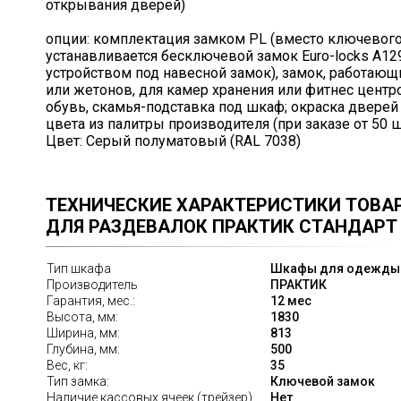
открывания дверей)
опции: комплектация замком PL (вместо ключевог
устанавливается бесключевой замок Euro-locks A12
устройством под навесной замок), замок, работающ
или жетонов, для камер хранения или фитнес центро
обувь, скамья-подставка под шкаф; окраска дверей
цвета из палитры производителя (при заказе от 50 ш
Цвет: Серый
полуматовый (RAL 7038)
ТЕХНИЧЕСКИЕ ХАРАКТЕРИСТИКИ ТОВА
ДЛЯ РАЗДЕВАЛОК ПРАКТИК СТАНДАРТ 
Тип шкафа
Шкафы для одежды
Производитель
ПРАКТИК
Гарантия, мес.:
12 мес
Высота, мм:
1830
Ширина, мм:
813
Глубина, мм:
500
Вес, кг:
35
Тип замка:
Ключевой замок
Наличие кассовых ячеек (трейзер)
Нет