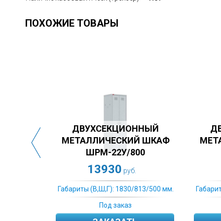
ПОХОЖИЕ ТОВАРЫ
ИОННЫЙ
ДВУХСЕКЦИОННЫЙ
КИЙ ШКАФ
МЕТАЛЛИЧЕСКИЙ ШКАФ
У/800
ШРМ-22У
10760
руб.
руб.
830/813/500 мм.
Габариты (В,Ш,Г): 1830/813/500 мм.
Га
каз
В наличии