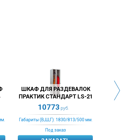
ШКАФ 
АЛОК
ШКАФ ДЛЯ РАЗДЕВАЛОК
ПРАКТ
LS-21
ПРАКТИК СТАНДАРТ LS-22
11943
10773
руб.
500 мм.
Габариты (В,Ш,Г): 1830/813/500 мм.
Габариты (
Под заказ