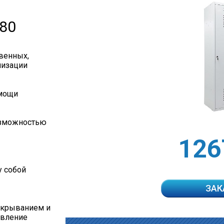
80
венных,
низации
омощи
озможностью
126
у собой
ЗАК
ткрыванием и
авление