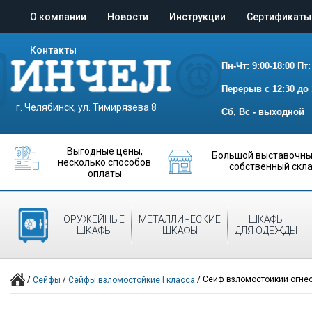
О компании
Новости
Инструкции
Сертификаты
Контакты
Пн-Чт: 9:00-18:00
Пт:
Перерыв с 12:30 до 
г. Челябинск, ул. Тимирязева 8
Сб, Вс - выходной
Выгодные цены,
Большой выставочный
несколько способов
собственный скл
оплаты
ОРУЖЕЙНЫЕ
МЕТАЛЛИЧЕСКИЕ
ШКАФЫ
СЕЙФЫ
ШКАФЫ
ШКАФЫ
ДЛЯ ОДЕЖДЫ
/
/
/
Сейф взломостойкий огнес
Сейфы
Сейфы взломостойкие I класса