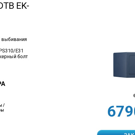
TB EK-
т выбивания
PS310/E31
нкерный болт
РА
 /
679
фы