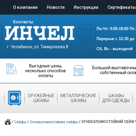
О компании
Новости
Инструкции
Сертификаты
Контакты
Пн-Чт: 9:00-18:00
Пт:
Перерыв с 12:30 до 
г. Челябинск, ул. Тимирязева 8
Сб, Вс - выходной
Выгодные цены,
Большой выставочный
несколько способов
собственный скл
оплаты
ОРУЖЕЙНЫЕ
МЕТАЛЛИЧЕСКИЕ
ШКАФЫ
СЕЙФЫ
ШКАФЫ
ШКАФЫ
ДЛЯ ОДЕЖДЫ
/
/
/
ОГНЕВЗЛОМОСТОЙКИЙ СЕЙФ V
Сейфы
Огневзломостойкие сейфы