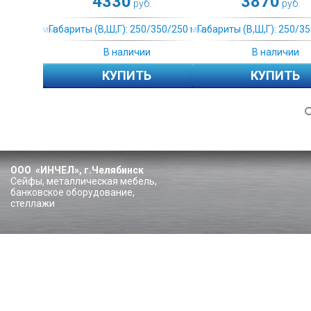
5200
3870
руб.
руб.
350/250 мм.
Габариты (В,Ш,Г): 250/350/250 мм.
Габариты (В,Ш,Г): 250/350
Под заказ
В наличии
ЗАКАЗАТЬ
КУПИТЬ
ООО «ИНЧЕЛ», г.Челябинск
Сейфы, металлическая мебель,
банковское оборудование,
стеллажи