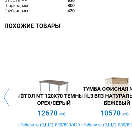
Высота, мм:
830
Ширина, мм:
800
Глубина, мм:
420
ПОХОЖИЕ ТОВАРЫ
ШКАФ NW 2080S
ШКАФ NW 1280/2
ОТКРЫТЫЙ ВЯЗ
ПОЛУЗАКРЫТЫЙ ВЯЗ
СТОЛ
РАЛЬНЫЙ/ БЕЖЕВЫЙ
НАТУРАЛЬНЫЙ / БЕЖЕВЫЙ
НАТУР
11510
13100
руб.
руб.
ты (В,Ш,Г): 830/800/420 мм.
Габариты (В,Ш,Г): 830/800/420 мм.
Габариты 