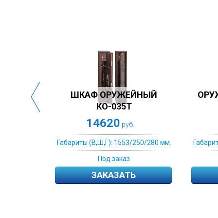
ОРУЖЕЙНЫЙ СЕЙФ AIKO
ОРУЖЕЙНЫЙ СЕЙФ 
БЕРКУТ 3EL
БЕРКУТ-3
17440
16100
руб.
руб.
бариты (В,Ш,Г): 1553/250/280 мм.
Габариты (В,Ш,Г): 1553/250/
В наличии
Под заказ
КУПИТЬ
ЗАКАЗАТЬ