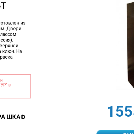
6Т
отовлен из
мм. Двери
классом
ссия).
 верхней
 ключ. На
раска
 и
УР" в
155
РА ШКАФ