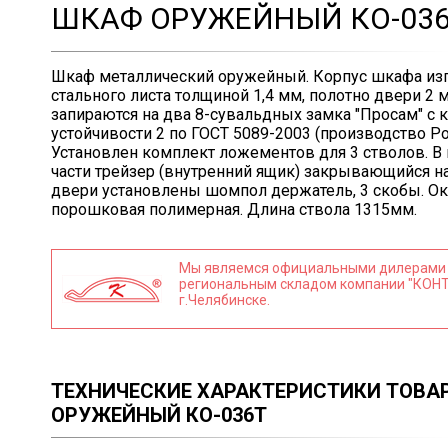
ШКАФ ОРУЖЕЙНЫЙ КО-03
Шкаф металлический оружейный. Корпус шкафа изг
стального листа толщиной 1,4 мм, полотно двери 2 
запираются на два 8-сувальдных замка "Просам" с 
устойчивости 2 по ГОСТ 5089-2003 (производство Ро
Установлен комплект ложементов для 3 стволов. В
части трейзер (внутренний ящик) закрывающийся на
двери установлены шомпол держатель, 3 скобы. Ок
порошковая полимерная. Длина ствола 1315мм.
Мы являемся официальными дилерами
региональным складом компании "КОНТ
г.Челябинске.
ТЕХНИЧЕСКИЕ ХАРАКТЕРИСТИКИ ТОВА
ОРУЖЕЙНЫЙ КО-036Т