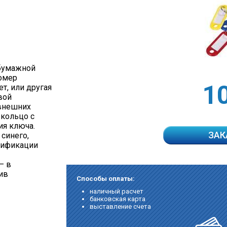
 бумажной
номер
1
т, или другая
вой
 внешних
 кольцо с
ия ключа.
ЗАК
 синего,
ссификации
– в
 ив
Способы оплаты:
наличный расчет
банковская карта
выставление счета