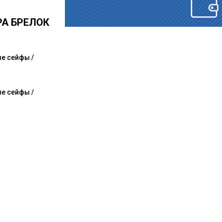
РА БРЕЛОК
е сейфы /
л
е сейфы /
л