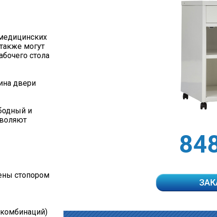
 медицинских
также могут
абочего стола
щина двери
бодный и
зволяют
84
ены стопором
ЗАК
 комбинаций)