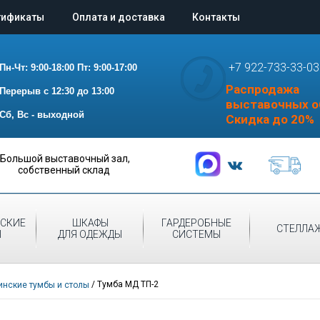
тификаты
Оплата и доставка
Контакты
+7 922-733-33-03
Пн-Чт: 9:00-18:00
Пт: 9:00-17:00
Распродажа
Перерыв с 12:30 до 13:00
выставочных о
Сб, Вс - выходной
Скидка до 20%
Большой выставочный зал,
собственный склад
СКИЕ
ШКАФЫ
ГАРДЕРОБНЫЕ
СТЕЛЛА
Ы
ДЛЯ ОДЕЖДЫ
СИСТЕМЫ
/
Тумба МД ТП-2
нские тумбы и столы