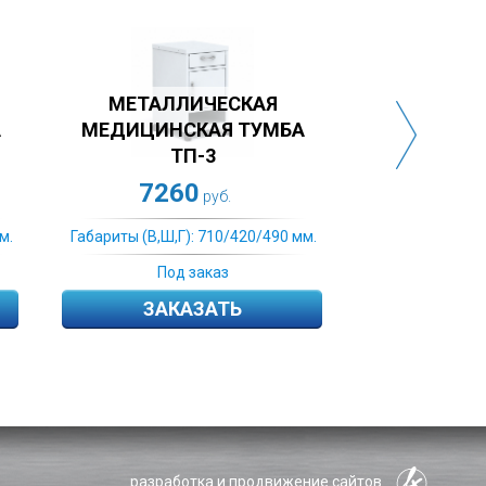
Я
МБА
МАНИП
ТУМБА МД ТП-3
6597
руб.
490 мм.
Габариты (В,Ш,Г): 710/420/490 мм.
Габариты (
Под заказ
ЗАКАЗАТЬ
разработка и продвижение сайтов