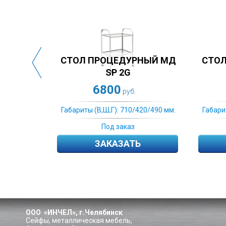
ДУРНЫЙ МД
СТОЛ ПРОЦЕДУРНЫЙ МД
2G
SP 3N
9990
руб.
руб.
Га
710/420/490 мм.
Габариты (В,Ш,Г): 710/420/490 мм.
каз
Под заказ
АТЬ
ЗАКАЗАТЬ
ООО «ИНЧЕЛ», г.Челябинск
Сейфы, металлическая мебель,