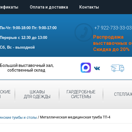
тификаты
Оплата и доставка
Контакты
+7 922-733-33-03
Пн-Чт: 9:00-18:00
Пт: 9:00-17:00
Распродажа
Перерыв с 12:30 до 13:00
выставочных о
Сб, Вс - выходной
Скидка до 20%
Большой выставочный зал,
собственный склад
СКИЕ
ШКАФЫ
ГАРДЕРОБНЫЕ
СТЕЛЛА
Ы
ДЛЯ ОДЕЖДЫ
СИСТЕМЫ
/
Металлическая медицинская тумба ТП-4
нские тумбы и столы