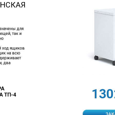
ИНСКАЯ
значены для
ещей, так и
но
 ход ящиков
щик на всю
ыдерживает
м, два
РА
130
 ТП-4
ЗАК