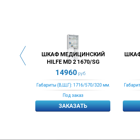
ИЙ
ШКАФ МЕДИЦИНСКИЙ M1
ШКАФ М
G
165.50.32 М
1
12520
1
руб.
20 мм.
Габариты (В,Ш,Г): 1716/570/320 мм.
Габариты (В,
Под заказ
ЗАКАЗАТЬ
З