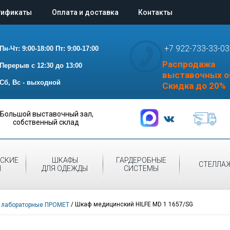
тификаты
Оплата и доставка
Контакты
+7 922-733-33-03
Пн-Чт: 9:00-18:00
Пт: 9:00-17:00
Распродажа
Перерыв с 12:30 до 13:00
выставочных о
Сб, Вс - выходной
Скидка до 20%
Большой выставочный зал,
собственный склад
СКИЕ
ШКАФЫ
ГАРДЕРОБНЫЕ
СТЕЛЛА
Ы
ДЛЯ ОДЕЖДЫ
СИСТЕМЫ
/
Шкаф медицинский HILFE MD 1 1657/SG
 лабораторные ПРОМЕТ