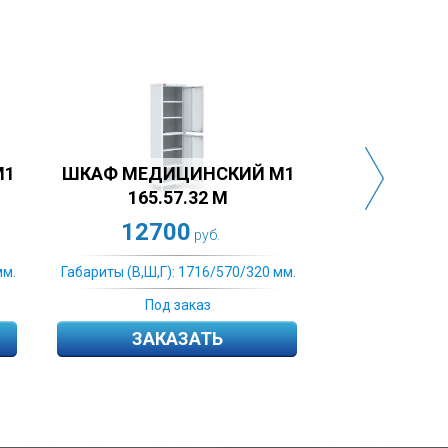
ШКАФ МЕДИЦИНСКИЙ M1
ШКАФ МЕДИЦИ
165.57.32 С
165.70.
12700
12940
руб.
р
Габариты (В,Ш,Г): 1716/570/320 мм.
Габариты (В,Ш,Г): 17
Под заказ
Под зак
ЗАКАЗАТЬ
ЗАКАЗ