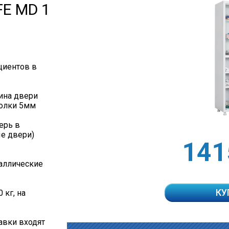
E MD 1
циентов в
щина двери
полки 5мм
ерь в
ые двери)
141
таллические
КУ
 кг, на
авки входят